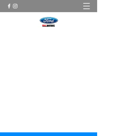
VALEMOTORS
VETTURE NUOVE FORD e
OMODA AZIENDALI, USATO CERTIFICATO
E GARANTITO.
valemotors2015@gmail.com
+39067961417
​Watsapp
+393331033925
Contattaci